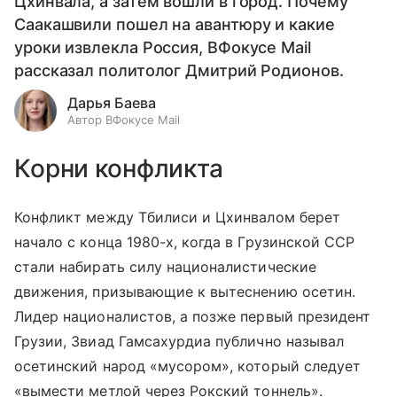
Цхинвала, а затем вошли в город. Почему
Саакашвили пошел на авантюру и какие
уроки извлекла Россия, ВФокусе Mail
рассказал политолог Дмитрий Родионов.
Дарья Баева
Автор ВФокусе Mail
Корни конфликта
Конфликт между Тбилиси и Цхинвалом берет
начало с конца 1980-х, когда в Грузинской ССР
стали набирать силу националистические
движения, призывающие к вытеснению осетин.
Лидер националистов, а позже первый президент
Грузии, Звиад Гамсахурдиа публично называл
осетинский народ «мусором», который следует
«вымести метлой через Рокский тоннель».