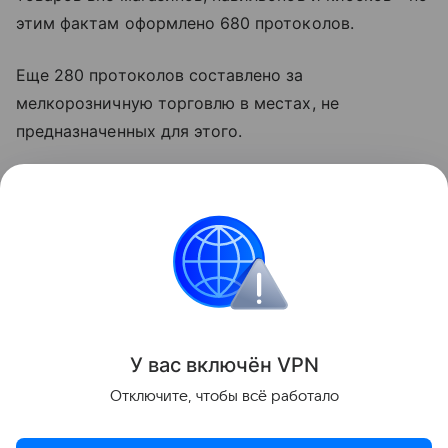
этим фактам оформлено 680 протоколов.
Еще 280 протоколов составлено за
мелкорозничную торговлю в местах, не
предназначенных для этого.
Власти подчеркивают, что все выявленные
нарушения документируются, а виновные лица
привлекаются к административной
ответственности. При этом темпы контрольных
мероприятий снижаться не будут.
Поделиться
У вас включ
ён
V
P
N
Отключите, чтобы всё работало