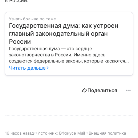
в России.
Узнать больше по теме
Государственная дума: как устроен
главный законодательный орган
России
Государственная дума — это сердце
законотворчества в России. Именно здесь
создаются федеральные законы, которые касаются
жизни каждого гражданина: от образования и
Читать дальше
медицины до налогов и внешней политики. В статье
разберем, как устроена Дума.
Поделиться
16 часов назад
Источник:
ВФокусе Mail
Внешняя политика