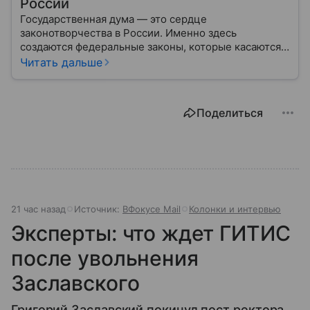
России
Государственная дума — это сердце
законотворчества в России. Именно здесь
создаются федеральные законы, которые касаются
жизни каждого гражданина: от образования и
Читать дальше
медицины до налогов и внешней политики. В статье
разберем, как устроена Дума.
Поделиться
21 час назад
Источник:
ВФокусе Mail
Колонки и интервью
Эксперты: что ждет ГИТИС
после увольнения
Заславского
Григорий Заславский покинул пост ректора