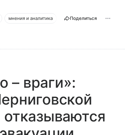
мнения и аналитика
Объяснялки и аналитика
Поделиться
Но
о – враги»:
Черниговской
 отказываются
 эвакуации