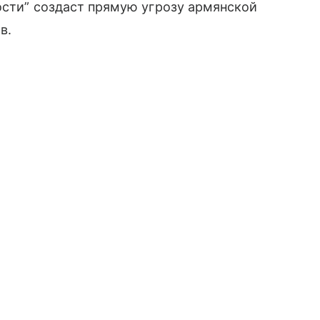
ности” создаст прямую угрозу армянской
в.