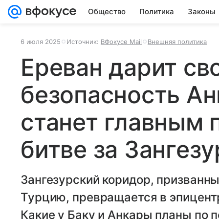
Общество
Политика
Законы
6 июля 2025
Источник:
ВФокусе Mail
Внешняя политика
Ереван дарит св
безопасность Ан
станет главным 
битве за Зангезу
Зангезурский коридор, призванн
Турцию, превращается в эпицент
Какие у Баку и Анкары планы по