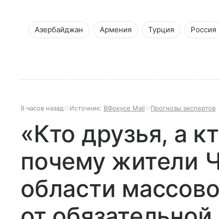
Азербайджан
Армения
Турция
Россия
9 часов назад
Источник:
ВФокусе Mail
Прогнозы экспертов
«Кто друзья, а кт
почему жители 
области массово
от обязательной