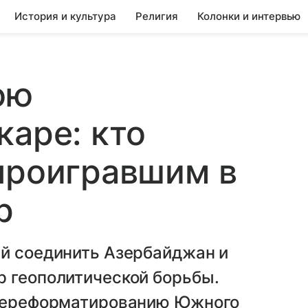
История и культура
Религия
Колонки и интервью
ою
каре: кто
проигравшим в
р
ый соединить Азербайджан и
р геополитической борьбы.
 переформатированию Южного