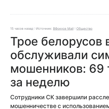
15 часов назад
Источник:
ВФокусе Mail
Общество
Трое белорусов 
обслуживали си
мошенников: 69 
за неделю
Сотрудники СК завершили рассле
мошенничестве с использованием