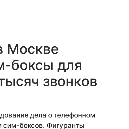
в Москве
м-боксы для
тысяч звонков
дование дела о телефонном
 сим-боксов. Фигуранты