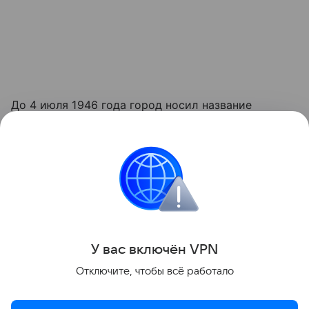
До 4 июля 1946 года город носил название
Кенигсберг. Основан в 1255 году рыцарями
Тевтонского ордена как крепость. В центре города
расположен остров Канта, на котором
возвышается Кафедральный собор - одна из
главных достопримечательностей Калининграда.
Поделиться
У вас включ
ён
V
P
N
Отключите, чтобы всё работало