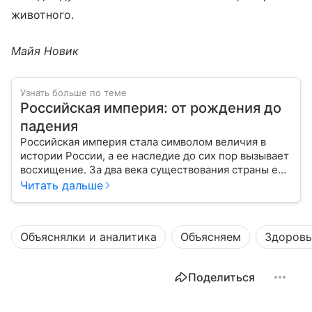
животного.
Майя Новик
Узнать больше по теме
Российская империя: от рождения до
падения
Российская империя стала символом величия в
истории России, а ее наследие до сих пор вызывает
восхищение. За два века существования страны ее
площадь увеличилась с 15 миллионов квадратных
Читать дальше
километров до 23, а население выросло с 15
миллионов человек до 167. Таким образом,
Российская империя стала страной с самой
Объяснялки и аналитика
Объясняем
Здоровь
большой территорией в мире. С ее мощью были
вынуждены считаться самые сильные страны мира:
Британия, Франция и Германия. Они тоже имели
Поделиться
большую площадь — но за счет отдаленных
колоний, а богатство приращивали за счет
грабежей других народов. Российская империя