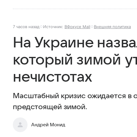
7 часов назад
Источник:
ВФокусе Mail
Внешняя политика
На Украине назва
который зимой у
нечистотах
Масштабный кризис ожидается в о
предстоящей зимой.
Андрей Монид