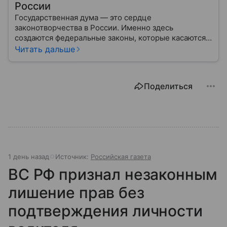
России
Государственная дума — это сердце
законотворчества в России. Именно здесь
создаются федеральные законы, которые касаются
жизни каждого гражданина: от образования и
Читать дальше
медицины до налогов и внешней политики. В статье
разберем, как устроена Дума.
Поделиться
1 день назад
Источник:
Российская газета
ВС РФ признал незаконным
лишение прав без
подтверждения личности