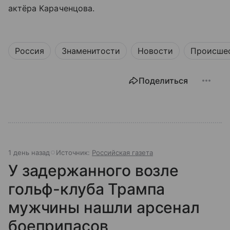
актёра Караченцова.
Россия
Знаменитости
Новости
Происше
Поделиться
1 день назад
Источник:
Российская газета
У задержанного возле
гольф-клуба Трампа
мужчины нашли арсенал
боеприпасов