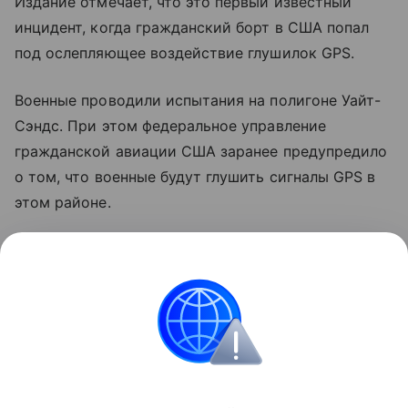
Издание отмечает, что это первый известный
инцидент, когда гражданский борт в США попал
под ослепляющее воздействие глушилок GPS.
Военные проводили испытания на полигоне Уайт-
Сэндс. При этом федеральное управление
гражданской авиации США заранее предупредило
о том, что военные будут глушить сигналы GPS в
этом районе.
После доклада пилотов о неполадках диспетчер
дал им указание заходить на посадку, используя
наземные ориентиры, а не приборы. Однако при
снижении самолет врезался в гору в 20
километрах от аэродрома.