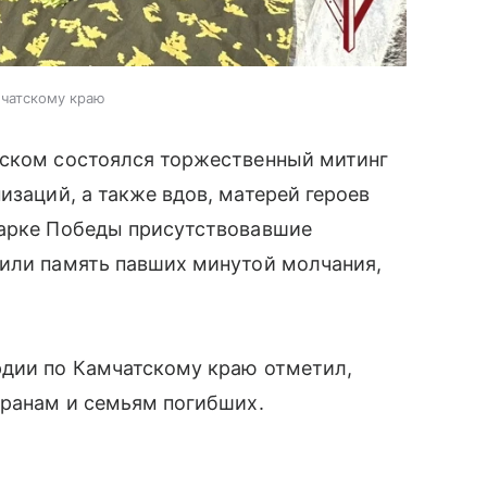
мчатскому краю
тском состоялся торжественный митинг
изаций, а также вдов, матерей героев
парке Победы присутствовавшие
тили память павших минутой молчания,
рдии по Камчатскому краю отметил,
еранам и семьям погибших.