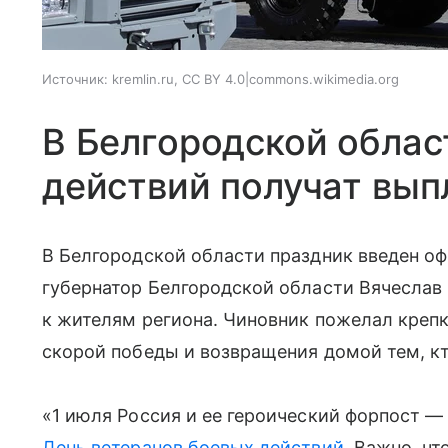
Источник:
kremlin.ru, CC BY 4.0|commons.wikimedia.org
В Белгородской облас
действий получат вып
В Белгородской области праздник введен оф
губернатор Белгородской области Вячеслав
к жителям региона. Чиновник пожелал крепк
скорой победы и возвращения домой тем, к
«1 июля Россия и ее героический форпост 
День ветеранов боевых действий
. Важно, чт