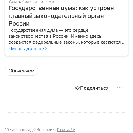
Узнать больше по теме
Государственная дума: как устроен
главный законодательный орган
России
Государственная дума — это сердце
законотворчества в России. Именно здесь
создаются федеральные законы, которые касаются
жизни каждого гражданина: от образования и
Читать дальше
медицины до налогов и внешней политики. В статье
разберем, как устроена Дума.
Объясняем
Поделиться
10 часов назад
Источник:
Газета.Ру