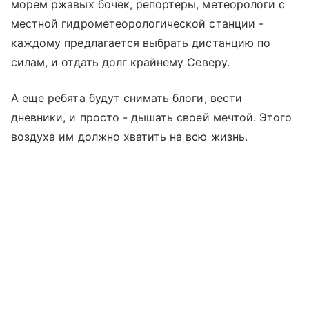
морем ржавых бочек, репортеры, метеорологи с
местной гидрометеорологической станции -
каждому предлагается выбрать дистанцию по
силам, и отдать долг крайнему Северу.
А еще ребята будут снимать блоги, вести
дневники, и просто - дышать своей мечтой. Этого
воздуха им должно хватить на всю жизнь.
… Большую арктическую экспедицию с 2018 года
Выберите комментарий
Выберите комментарий
Выберите комментарий
организует Департамент образования и науки
города Москвы.
Информация полезная и актуальная
Информация полезная и актуальная
Информация полезная и актуальная
Заголовок вводит в заблуждение
Заголовок вводит в заблуждение
Заголовок вводит в заблуждение
Материал содержит неполные данные
Материал содержит неполные данные
Материал содержит неполные данные