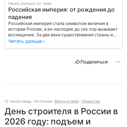
Узнать больше по теме
Российская империя: от рождения до
падения
Российская империя стала символом величия в
истории России, а ее наследие до сих пор вызывает
восхищение. За два века существования страны ее
площадь увеличилась с 15 миллионов квадратных
Читать дальше
километров до 23, а население выросло с 15
миллионов человек до 167. Таким образом,
Российская империя стала страной с самой
Поделиться
большой территорией в мире. С ее мощью были
вынуждены считаться самые сильные страны мира:
Британия, Франция и Германия. Они тоже имели
большую площадь — но за счет отдаленных
колоний, а богатство приращивали за счет
грабежей других народов. Российская империя
была единственной страной, не замеченной в
12 часов назад
Источник:
ВФокусе Mail
Общество
геноциде народов. Более того, огромные
территории входили в нее добровольно, а не путем
День строителя в России в
завоеваний. Например, в начале XIX века в состав
2026 году: подъем и
Российской империи добровольно вошли Грузия и
Армения, а ранее к добровольному шерту были