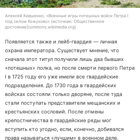
Алексей Кившенко, «Военные игры потешных войск Петра I
под селом Кожухово»
источник:
Общественное
достояние|commons.wikimedia.org
Появляется также и лейб-гвардия — личная
охрана императора. Существует мнение, что
сначала этот титул получили лишь два бывших
«потешных» полка, но после смерти первого Петра
I в 1725 году его уже имели все гвардейские
подразделения. До 1730 года в гвардейских
войсках состояли только дворяне, после туда
стали поступать представители мещанских и
крестьянских сословий. После отмены
крепостничества в гвардейские ряды мог
вступить кто угодно, если, конечно, добивался
права называться «лучшим» в военном деле.