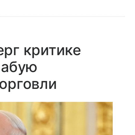
рг критике
лабую
орговли