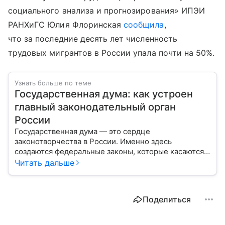
социального анализа и прогнозирования» ИПЭИ
РАНХиГС Юлия Флоринская
сообщила
,
что за последние десять лет численность
трудовых мигрантов в России упала почти на 50%.
Узнать больше по теме
Государственная дума: как устроен
главный законодательный орган
России
Государственная дума — это сердце
законотворчества в России. Именно здесь
создаются федеральные законы, которые касаются
жизни каждого гражданина: от образования и
Читать дальше
медицины до налогов и внешней политики. В статье
разберем, как устроена Дума.
Поделиться