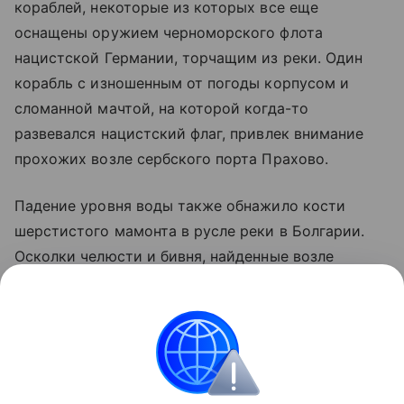
кораблей, некоторые из которых все еще
оснащены оружием черноморского флота
нацистской Германии, торчащим из реки. Один
корабль с изношенным от погоды корпусом и
сломанной мачтой, на которой когда-то
развевался нацистский флаг, привлек внимание
прохожих возле сербского порта Прахово.
Падение уровня воды также обнажило кости
шерстистого мамонта в русле реки в Болгарии.
Осколки челюсти и бивня, найденные возле
северо-восточного города Русе, "очень вероятно"
принадлежали шерстистому мамонту, жившему во
время ледникового периода, сообщил AFP
Николай Ненов, директор Регионального
исторического музея.