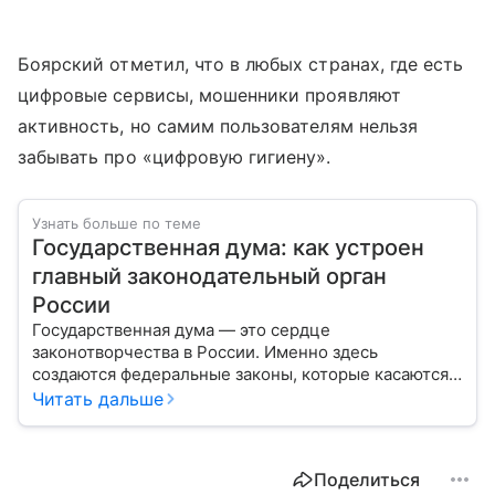
Боярский отметил, что в любых странах, где есть
цифровые сервисы, мошенники проявляют
активность, но самим пользователям нельзя
забывать про «цифровую гигиену».
Узнать больше по теме
Государственная дума: как устроен
главный законодательный орган
России
Государственная дума — это сердце
законотворчества в России. Именно здесь
создаются федеральные законы, которые касаются
жизни каждого гражданина: от образования и
Читать дальше
медицины до налогов и внешней политики. В статье
разберем, как устроена Дума.
Поделиться