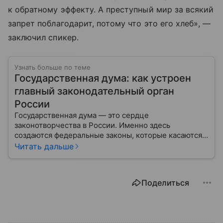
к обратному эффекту. А преступный мир за всякий
запрет поблагодарит, потому что это его хлеб», —
заключил спикер.
Узнать больше по теме
Государственная дума: как устроен
главный законодательный орган
России
Государственная дума — это сердце
законотворчества в России. Именно здесь
создаются федеральные законы, которые касаются
жизни каждого гражданина: от образования и
Читать дальше
медицины до налогов и внешней политики. В статье
разберем, как устроена Дума.
Поделиться