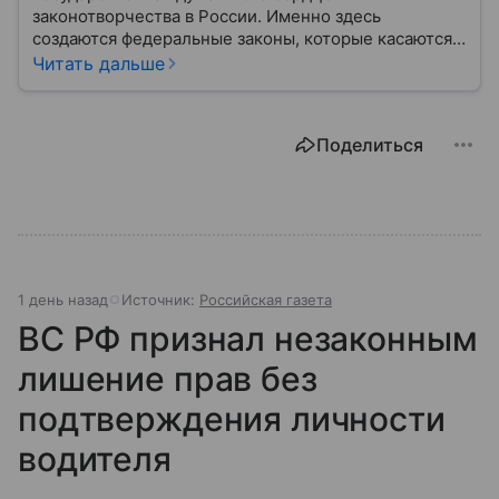
законотворчества в России. Именно здесь
создаются федеральные законы, которые касаются
жизни каждого гражданина: от образования и
Читать дальше
медицины до налогов и внешней политики. В статье
разберем, как устроена Дума.
Поделиться
1 день назад
Источник:
Российская газета
ВС РФ признал незаконным
лишение прав без
подтверждения личности
водителя