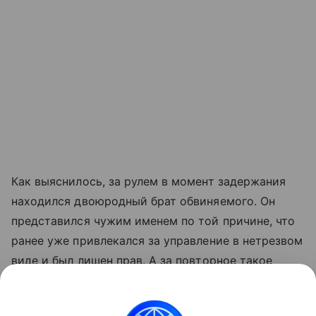
Как выяснилось, за рулем в момент задержания
находился двоюродный брат обвиняемого. Он
представился чужим именем по той причине, что
ранее уже привлекался за управление в нетрезвом
виде и был лишен прав. А за повторное такое
вождение, известно, грозит уголовная статья, да
еще и с конфискацией авто.