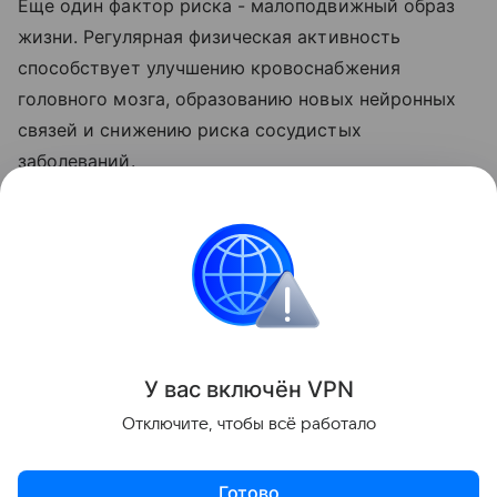
Еще один фактор риска - малоподвижный образ
жизни. Регулярная физическая активность
способствует улучшению кровоснабжения
головного мозга, образованию новых нейронных
связей и снижению риска сосудистых
заболеваний.
Постоянное сидение и недостаток движения
увеличивают вероятность не только деменции, но
также сердечно-сосудистых заболеваний,
добавила Черникова.
Поделиться
У вас включ
ён
V
P
N
Отключите, чтобы всё работало
Готово