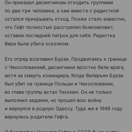
Он приказал десантникам отходить группами
по два-три человека, а сам вместе с радисткой
остался прикрывать отход. Позже стало известно,
что Гефт полностью расстрелял боекомплект,
оставив последний патрон для себя. Радистка
Вера была убита осколком.
Его отряд возглавил Бурзи. Продвигаясь к границе
с Чехословакией, десантники яростно били врага,
мстя за смерть командира. Когда Валерьян Бурзи
был убит на границе Польши и Чехословакии,
во главе группы встал Тихонин. Он не только
выполнил задание, но прошел всю войну
и вернулся в родную Одессу. Туда же в 1946 году
вернулись родители Гефта.
О биографии Николая Гефта в СССР было снято