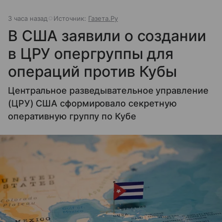
грабежей других народов. Российская империя
была единственной страной, не замеченной в
3 часа назад
Источник:
Газета.Ру
геноциде народов. Более того, огромные
территории входили в нее добровольно, а не путем
В США заявили о создании
завоеваний. Например, в начале XIX века в состав
в ЦРУ опергруппы для
Российской империи добровольно вошли Грузия и
Армения, а ранее к добровольному шерту были
операций против Кубы
приведены народы Сибири и Чукотки.
Центральное разведывательное управление
(ЦРУ) США сформировало секретную
оперативную группу по Кубе