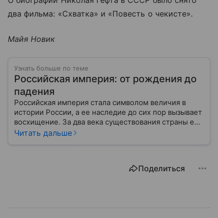
два фильма: «Схватка» и «Повесть о чекисте».
Майя Новик
Узнать больше по теме
Российская империя: от рождения до
падения
Российская империя стала символом величия в
истории России, а ее наследие до сих пор вызывает
восхищение. За два века существования страны ее
площадь увеличилась с 15 миллионов квадратных
Читать дальше
километров до 23, а население выросло с 15
миллионов человек до 167. Таким образом,
Российская империя стала страной с самой
Поделиться
большой территорией в мире. С ее мощью были
вынуждены считаться самые сильные страны мира:
Британия, Франция и Германия. Они тоже имели
большую площадь — но за счет отдаленных
колоний, а богатство приращивали за счет