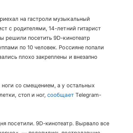
приехал на гастроли музыкальный
ист с родителями, 14-летний гитарист
сты решили посетить 9D-кинотеатр
уппами по 10 человек. Россияне попали
зались плохо закреплены и внезапно
м ноги со смещением, а у остальных
етки, стоп и ног,
сообщает
Telegram-
ня посетили. 9D-кинотеатр. Вырвало все
скорую», — поделились пострадавшие.