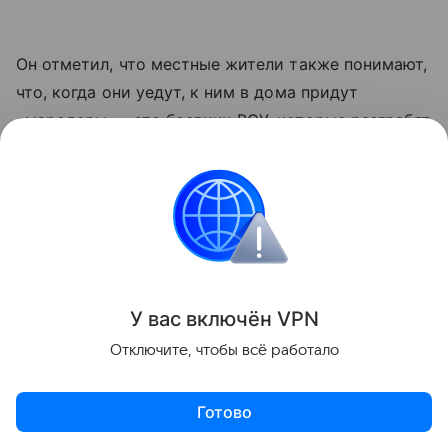
Он отметил, что местные жители также понимают,
что, когда они уедут, к ним в дома придут
«мародеры — это боевики ВСУ, которые разграбят
и все уничтожат».
Потенциальные
«сепаратисты»
Липовой добавил, что боевики киевского режима
У вас включ
ён
V
P
N
не рассматривают местное население в качестве
того, кого необходимо защищать. По его словам,
Отключите, чтобы всё работало
для ВСУ «они являются потенциальными
сепаратистами».
Готово