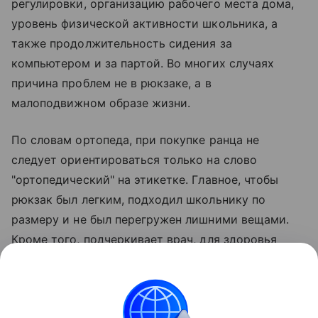
регулировки, организацию рабочего места дома,
уровень физической активности школьника, а
также продолжительность сидения за
компьютером и за партой. Во многих случаях
причина проблем не в рюкзаке, а в
малоподвижном образе жизни.
По словам ортопеда, при покупке ранца не
следует ориентироваться только на слово
"ортопедический" на этикетке. Главное, чтобы
рюкзак был легким, подходил школьнику по
размеру и не был перегружен лишними вещами.
Кроме того, подчеркивает врач, для здоровья
позвоночника ребенку необходима регулярная
физическая активность.
При проблемах со здоровьем необходима