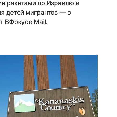
ми ракетами по Израилю и
ля детей мигрантов — в
т ВФокусе Mail.