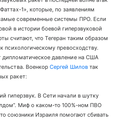
Фаттах-1», которые, по заявлениям
самые современные системы ПРО. Если
ервой в истории боевой гиперзвуковой
рты считают, что Тегеран таким образом
я к психологическому превосходству.
т дипломатическое давление на США
тельства. Военкор
Сергей Шилов
так
вых ракет:
ий гиперзвук. В Сети начали в шутку
лдом”. Миф о каком-то 100%-ном ПВО
что союзники Израиля помогают сбивать