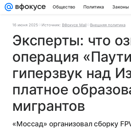
Общество
Политика
Законы
16 июня 2025
Источник:
ВФокусе Mail
Внешняя политика
Эксперты: что о
операция «Паути
гиперзвук над И
платное образов
мигрантов
«Моссад» организовал сборку FP