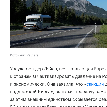
Источник:
Reuters
Урсула фон дер Ляйен, возглавляющая Евро
к странам G7 активизировать давление на Р
и экономически. Она заявила, что «
санкции
д
поддержкой Киева», включая передачу замо
за этим внешним единством скрывается реа
ЕС не хочет ослаблять поддержку Украины,