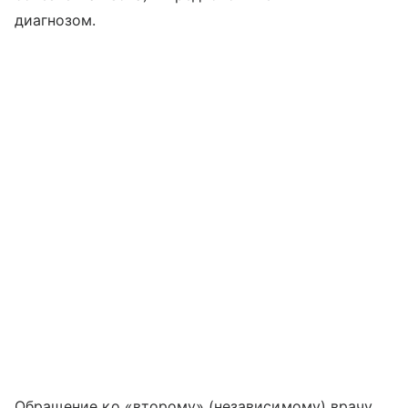
диагнозом.
Обращение ко «второму» (независимому) врачу