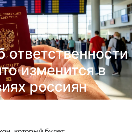
б ответственности
что изменится в
иях россиян
он, который будет