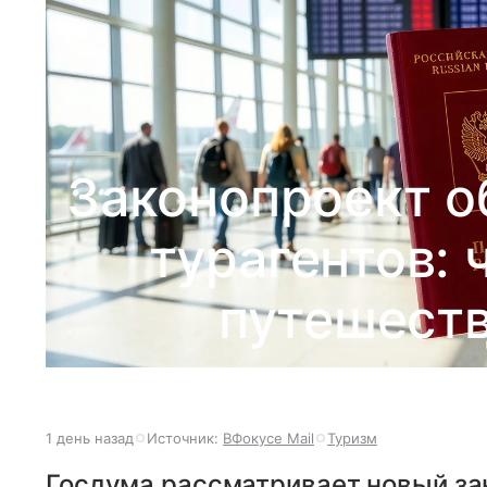
Законопроект о
турагентов: 
путешеств
1 день назад
Источник:
ВФокусе Mail
Туризм
Госдума рассматривает новый зак