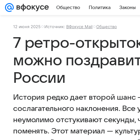
Общество
Политика
Законы
12 июня 2025
Источник:
ВФокусе Mail
Общество
7 ретро-открыто
можно поздравит
России
История редко дает второй шанс 
сослагательного наклонения. Все 
неумолимо отстукивают секунды, ча
поменять. Этот материал — культу