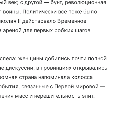
й век; с другой — бунт, революционная
т войны. Политически все тоже было
иколая II действовало Временное
а ареной для первых робких шагов
ослела: женщины добились почти полной
ие дискуссии, в провинциях открывались
громная страна напоминала колосса
события, связанные с Первой мировой —
ения масс и нерешительность элит.