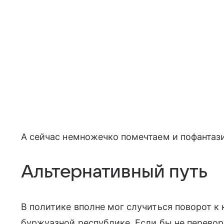
А сейчас немножечко помечтаем и пофантаз
Альтернативный путь
В политике вполне мог случиться поворот к
буржуазной республике. Если бы не перево