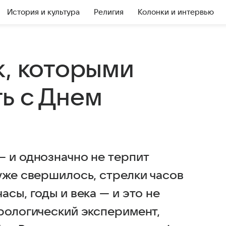
История и культура
Религия
Колонки и интервью
к, которыми
ь с Днем
— и однозначно не терпит
уже свершилось, стрелки часов
сы, годы и века — и это не
рологический эксперимент,