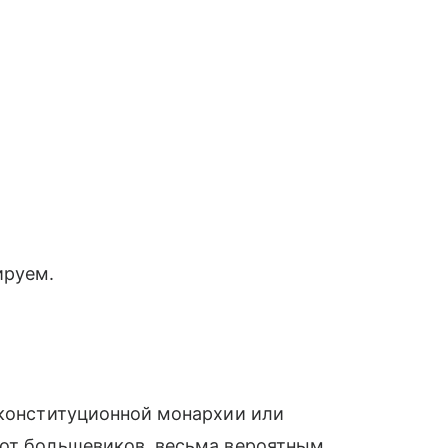
ируем.
 конституционной монархии или
рот большевиков, весьма вероятным