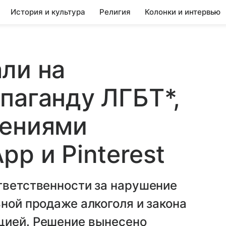
История и культура
Религия
Колонки и интервью
ли на
паганду ЛГБТ*,
шениями
p и Pinterest
тветственности за нарушение
ьной продаже алкоголя и закона
цией. Решение вынесено