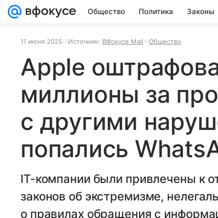
Общество
Политика
Законы
11 июня 2025
Источник:
ВФокусе Mail
Общество
Apple оштрафова
миллионы за про
с другими нару
попались WhatsAp
IT-компании были привлечены к о
законов об экстремизме, нелегал
о правилах обращения с информа