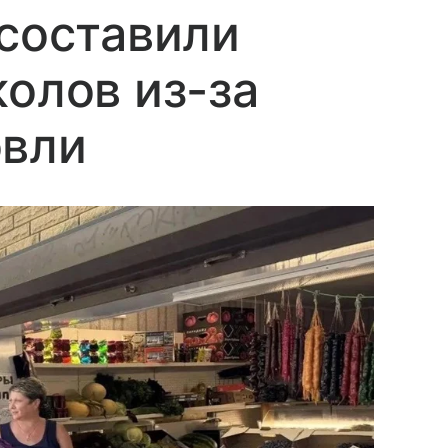
 составили
колов из-за
овли