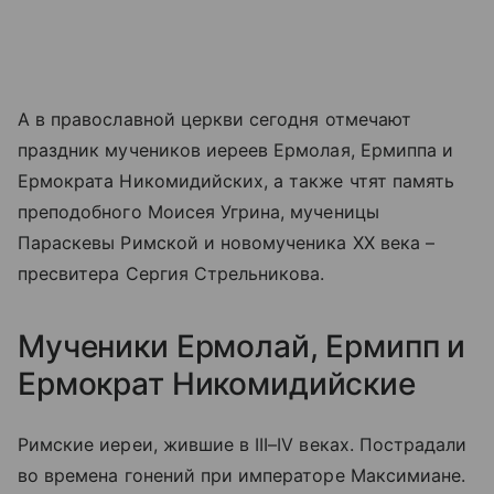
А в православной церкви сегодня отмечают
праздник мучеников иереев Ермолая, Ермиппа и
Ермократа Никомидийских, а также чтят память
преподобного Моисея Угрина, мученицы
Параскевы Римской и новомученика XX века –
пресвитера Сергия Стрельникова.
Мученики Ермолай, Ермипп и
Ермократ Никомидийские
Римские иереи, жившие в III–IV веках. Пострадали
во времена гонений при императоре Максимиане.