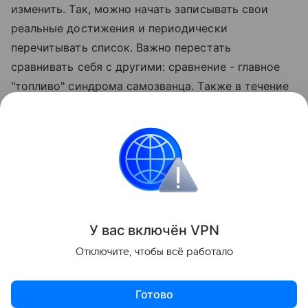
изменить. Так, можно начать записывать свои
реальные достижения и периодически
перечитывать список. Важно перестать
сравнивать себя с другими: сравнение - главное
"топливо" синдрома самозванца. Также в течение
недели можно записывать полученную позитивную
обратную связь. Как отмечает психолог,
принимать похвалу без обесценивания - это навык,
который можно развивать так же, как и другие
навыки.
Поделиться
У вас включ
ён
V
P
N
Отключите, чтобы всё работало
Готово