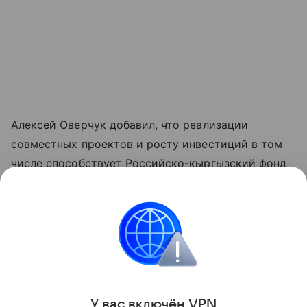
Алексей Оверчук добавил, что реализации
совместных проектов и росту инвестиций в том
числе способствует Российско-кыргызский фонд
развития, как один из ключевых институтов
укрепления двусторонних связей.
"Реализовано около четырех тысяч проектов во
всех регионах республики", - отметил он.
Поделиться
У вас включ
ён
V
P
N