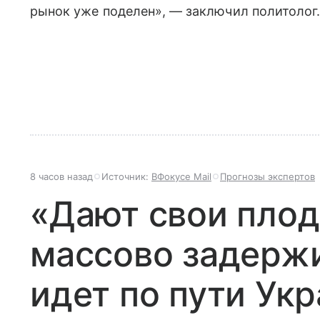
рынок уже поделен», — заключил политолог
8 часов назад
Источник:
ВФокусе Mail
Прогнозы экспертов
«Дают свои плод
массово задержи
идет по пути Ук