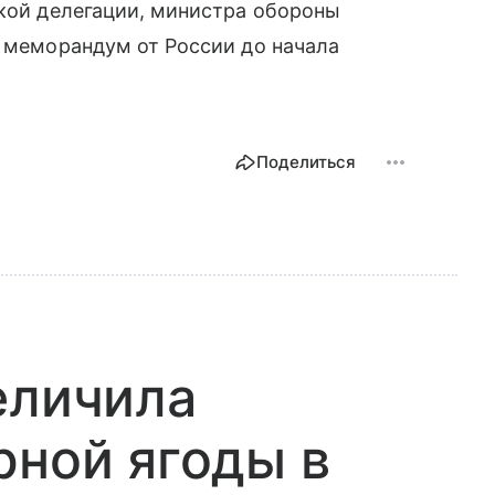
ской делегации, министра обороны
т меморандум от России до начала
Поделиться
еличила
рной ягоды в