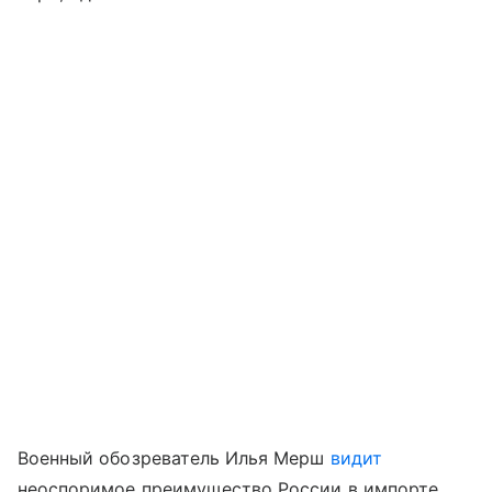
Военный обозреватель Илья Мерш
видит
неоспоримое преимущество России в импорте