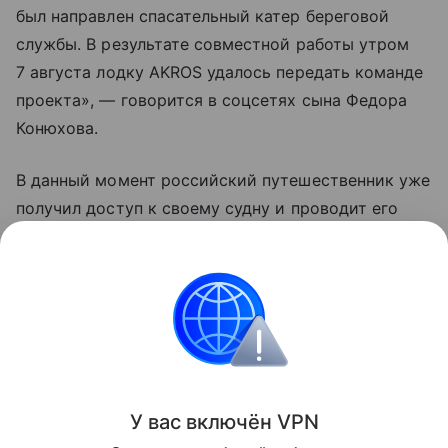
был направлен спасательный катер береговой
службы. В результате совместной работы утром
7 августа лодку AKROS удалось передать команде
проекта», — говорится в соцсетях сына Федора
Конюхова.
В данный момент российский путешественник уже
получил доступ к своему судну и проводит его
осмотр. Сообщается, что носовой отсек лодки
остался сухим, а кормовые отсеки заполнены
водой.
Россия
Знаменитости
Туризм
Новости
Поделиться
У вас включ
ён
V
P
N