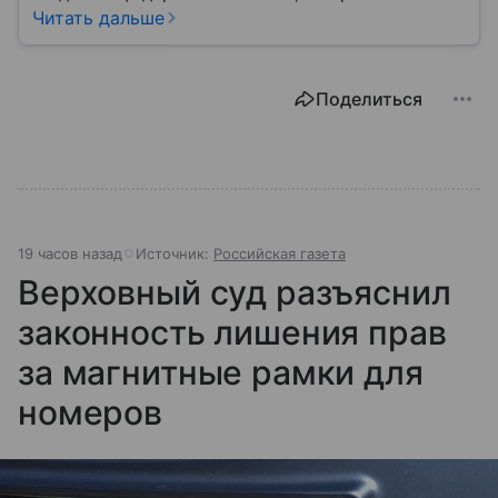
жизни каждого гражданина: от образования и
Читать дальше
медицины до налогов и внешней политики. В статье
разберем, как устроена Дума.
Поделиться
19 часов назад
Источник:
Российская газета
Верховный суд разъяснил
законность лишения прав
за магнитные рамки для
номеров