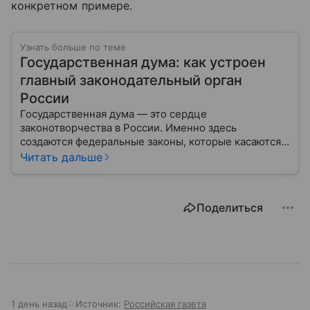
конкретном примере.
Узнать больше по теме
Государственная дума: как устроен
главный законодательный орган
России
Государственная дума — это сердце
законотворчества в России. Именно здесь
создаются федеральные законы, которые касаются
жизни каждого гражданина: от образования и
Читать дальше
медицины до налогов и внешней политики. В статье
разберем, как устроена Дума.
Поделиться
1 день назад
Источник:
Российская газета