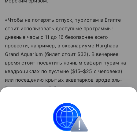
морским бризом.
«Чтобы не потерять отпуск, туристам в Египте
стоит использовать доступные программы:
дневные часы с 11 до 16 безопаснее всего
провести, например, в океанариуме Hurghada
Grand Aquarium (билет стоит $32). В вечернее
время стоит посвятить ночным сафари-турам на
квадроциклах по пустыне ($15–$25 с человека)
или посещению крытых аквапарков вроде эль-
Гуны, где вечерний билет после захода солнца
обойдется в $30», - советует эксперт по
египетскому направлению Фуад эль Гохари.
Египет
Туризм
Новости