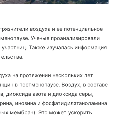
рязнители воздуха и ее потенциальное
тменопаузе. Ученые проанализировали
0 участниц. Также изучалась информация
тельства.
здуха на протяжении нескольких лет
щин в постменопаузе. Воздух, в составе
а, диоксида азота и диоксида серы,
урина, инозина и фосфатидилэтаноламина
чных мембран). Это может ускорить