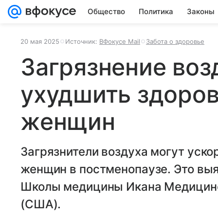
Общество
Политика
Законы
20 мая 2025
Источник:
ВФокусе Mail
Забота о здоровье
Загрязнение воз
ухудшить здоров
женщин
Загрязнители воздуха могут уско
женщин в постменопаузе. Это вы
Школы медицины Икана Медицинс
(США).