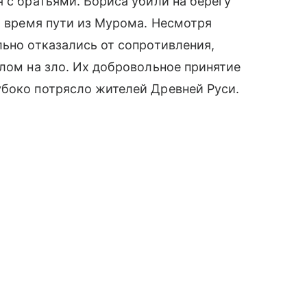
 с братьями. Бориса убили на берегу
о время пути из Мурома. Несмотря
льно отказались от сопротивления,
злом на зло. Их добровольное принятие
убоко потрясло жителей Древней Руси.