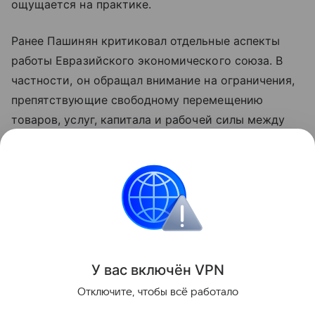
ощущается на практике.
Ранее Пашинян критиковал отдельные аспекты
работы Евразийского экономического союза. В
частности, он обращал внимание на ограничения,
препятствующие свободному перемещению
товаров, услуг, капитала и рабочей силы между
странами объединения. По мнению премьера,
такие меры снижают предсказуемость условий
для бизнеса и эффективность интеграции.
Азербайджан
Армения
Внешняя политика
Поделиться
У вас включ
ён
V
P
N
Отключите, чтобы всё работало