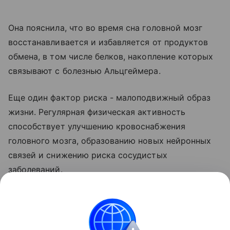
Она пояснила, что во время сна головной мозг
восстанавливается и избавляется от продуктов
обмена, в том числе белков, накопление которых
связывают с болезнью Альцгеймера.
Еще один фактор риска - малоподвижный образ
жизни. Регулярная физическая активность
способствует улучшению кровоснабжения
головного мозга, образованию новых нейронных
связей и снижению риска сосудистых
заболеваний.
Постоянное сидение и недостаток движения
увеличивают вероятность не только деменции, но
также сердечно-сосудистых заболеваний,