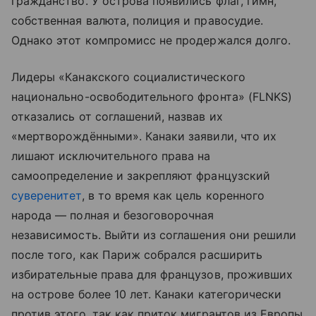
гражданство. У острова появились флаг, гимн,
собственная валюта, полиция и правосудие.
Однако этот компромисс не продержался долго.
Лидеры «Канакского социалистического
национально-освободительного фронта» (FLNKS)
отказались от соглашений, назвав их
«мертворождёнными». Канаки заявили, что их
лишают исключительного права на
самоопределение и закрепляют французский
суверенитет
, в то время как цель коренного
народа — полная и безоговорочная
независимость. Выйти из соглашения они решили
после того, как Париж собрался расширить
избирательные права для французов, проживших
на острове более 10 лет. Канаки категорически
против этого, так как приток мигрантов из Европы