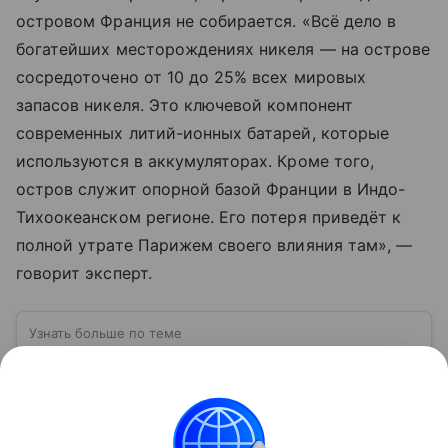
островом Франция не собирается. «Всё дело в
богатейших месторождениях никеля — на острове
сосредоточено от 10 до 25% всех мировых
запасов никеля. Это ключевой компонент
современных литий-ионных батарей, которые
используются в аккумуляторах. Кроме того,
остров служит опорной базой Франции в Индо-
Тихоокеанском регионе. Его потеря приведёт к
полной утрате Парижем своего влияния там», —
говорит эксперт.
Узнать больше по теме
Суверенитет: эволюция классической
концепции
Суверенитет — это верховная власть государства
над своей территорией и населением,
независимость в принятии решений и проведении