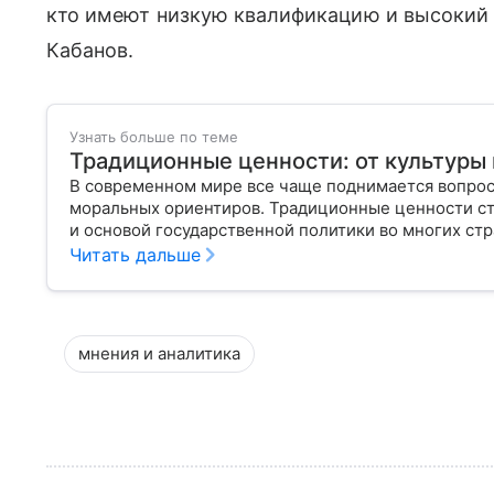
кто имеют низкую квалификацию и высокий
Кабанов.
Узнать больше по теме
Традиционные ценности: от культуры 
В современном мире все чаще поднимается вопрос
моральных ориентиров. Традиционные ценности с
и основой государственной политики во многих стр
этим термином, как он закреплен в российском зак
Читать дальше
общества.
мнения и аналитика