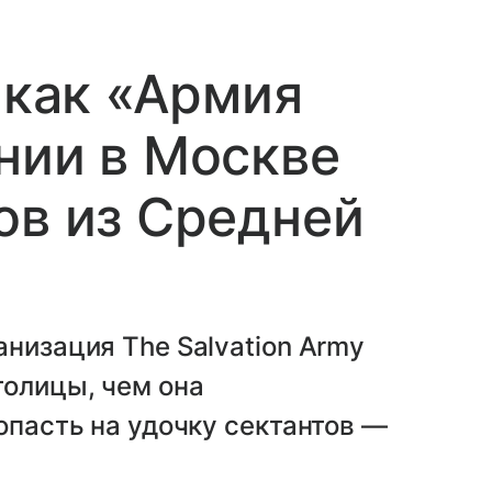
 как «Армия
нии в Москве
ов из Средней
анизация The Salvation Army
толицы, чем она
опасть на удочку сектантов —