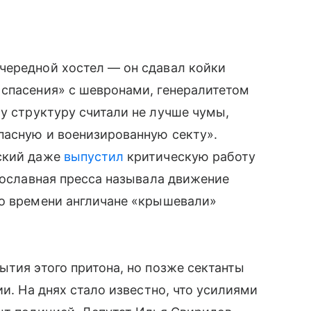
чередной хостел — он сдавал койки
 спасения» с шевронами, генералитетом
у структуру считали не лучше чумы,
пасную и военизированную секту».
нский даже
выпустил
критическую работу
авославная пресса называла движение
го времени англичане «крышевали»
ытия этого притона, но позже сектанты
ии. На днях стало известно, что усилиями