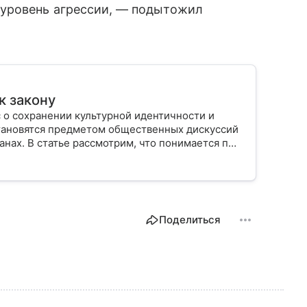
 уровень агрессии, — подытожил
к закону
 о сохранении культурной идентичности и
тановятся предметом общественных дискуссий
анах. В статье рассмотрим, что понимается под
онодательстве и какую роль играет в жизни
Поделиться