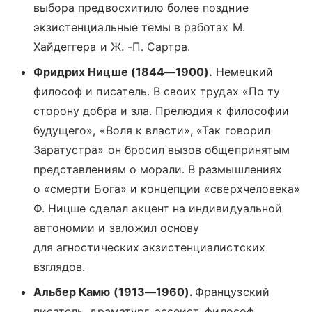
выбора предвосхитило более поздние
экзистенциальные темы в работах М.
Хайдеггера и Ж. -П. Сартра.
Фридрих Ницше (1844—1900).
Немецкий
философ и писатель. В своих трудах «По ту
сторону добра и зла. Прелюдия к философии
будущего», «Воля к власти», «Так говорил
Заратустра» он бросил вызов общепринятым
представлениям о морали. В размышлениях
о «смерти Бога» и концепции «сверхчеловека»
Ф. Ницше сделал акцент на индивидуальной
автономии и заложил основу
для агностических экзистенциалистских
взглядов.
Альбер Камю (1913—1960).
Французский
писатель, драматург, эссеист, философ