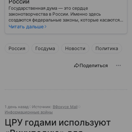
России
Государственная дума — это сердце
законотворчества в России. Именно здесь
создаются федеральные законы, которые касаются
жизни каждого гражданина: от образования и
Читать дальше
медицины до налогов и внешней политики. В статье
разберем, как устроена Дума.
Россия
Госдума
Новости
Политика
Поделиться
1 день назад
Источник:
ВФокусе Mail
Информационные войны
ЦРУ годами используют