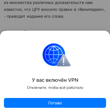
из множества различных доказательств нам
известно, что ЦРУ вносило правки в «Википедию»,
- приводит издание его слова.
Сэнгер добавил, что сожалеет о том, что не
внедрил меры предосторожности в проект для
защиты с пропагандой.
США
Инфовойны
Новости
Поделиться
У вас включ
ён
V
P
N
Отключите, чтобы всё работало
Готово