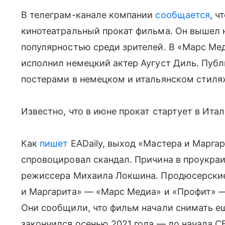
В телеграм-канале компании
сообщается
, ч
кинотеатральный прокат фильма. Он вышел н
популярностью среди зрителей. В «Марс Ме
исполнил немецкий актер Аугуст Диль. Пу
постерами в немецком и итальянском стиля
Известно, что в июне прокат стартует в Итал
Как
пишет
EADaily, выход «Мастера и Марга
спровоцировал скандал. Причина в проукра
режиссера Михаила Локшина. Продюсерские
и Маргарита» — «Марс Медиа» и «Профит» 
Они сообщили, что фильм начали снимать ещ
закончился осенью 2021 года — до начала С