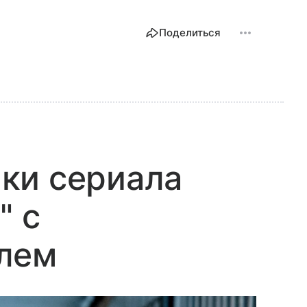
Поделиться
ки сериала
" с
лем