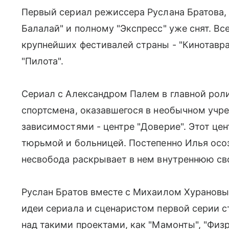
Первый сериал режиссера Руслана Братова, 
Балалай" и полному "Экспресс" уже снят. Вс
крупнейших фестивалей страны - "Кинотавра",
"Пилота".
Сериал с Александром Палем в главной рол
спортсмена, оказавшегося в необычном учре
зависимостями - центре "Доверие". Этот це
тюрьмой и больницей. Постепенно Илья осоз
несвобода раскрывает в нем внутреннюю св
Руслан Братов вместе с Михаилом Хурановы
идеи сериала и сценаристом первой серии с
над такими проектами, как "Мамонты", "Физр