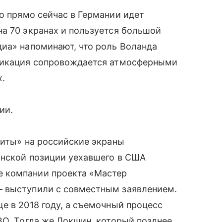
то прямо сейчас в Германии идет
а 70 экранах и пользуется большой
диа» напоминают, что роль Воланда
бликация сопровождается атмосферными
х.
ии.
риты» на российские экраны
инской позиции уехавшего в США
 компании проекта «Мастер
— выступили с совместным заявлением.
е в 2018 году, а съемочный процесс
ВО. Тогда же Локшин, который позднее