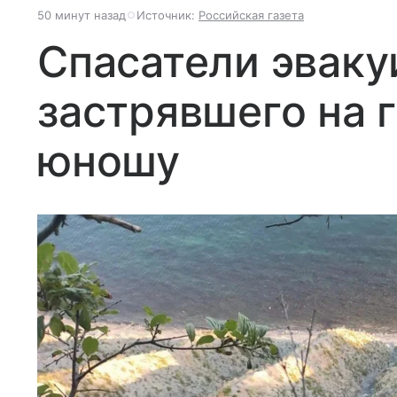
50 минут назад
Источник:
Российская газета
Спасатели эваку
застрявшего на 
юношу