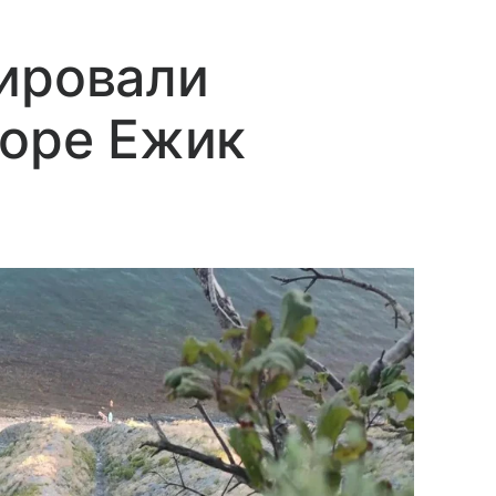
ировали
горе Ежик