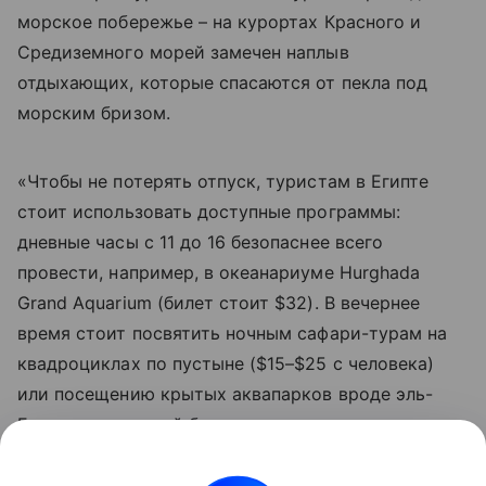
морское побережье – на курортах Красного и
Средиземного морей замечен наплыв
отдыхающих, которые спасаются от пекла под
морским бризом.
«Чтобы не потерять отпуск, туристам в Египте
стоит использовать доступные программы:
дневные часы с 11 до 16 безопаснее всего
провести, например, в океанариуме Hurghada
Grand Aquarium (билет стоит $32). В вечернее
время стоит посвятить ночным сафари-турам на
квадроциклах по пустыне ($15–$25 с человека)
или посещению крытых аквапарков вроде эль-
Гуны, где вечерний билет после захода солнца
обойдется в $30», - советует эксперт по
египетскому направлению Фуад эль Гохари.