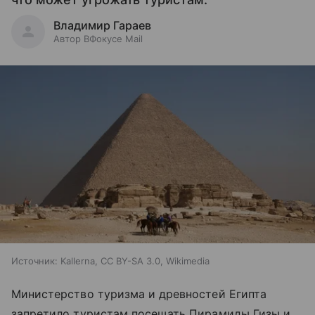
Владимир Гараев
Автор ВФокусе Mail
Источник:
Kallerna, CC BY-SA 3.0, Wikimedia
Министерство туризма и древностей Египта
запретило туристам посещать Пирамиды Гизы и